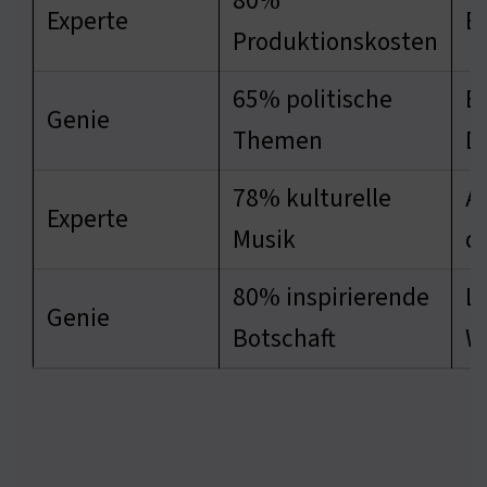
80%
Experte
Er
Produktionskosten
65% politische
Ei
Genie
Themen
D
78% kulturelle
A
Experte
Musik
d
80% inspirierende
La
Genie
Botschaft
W