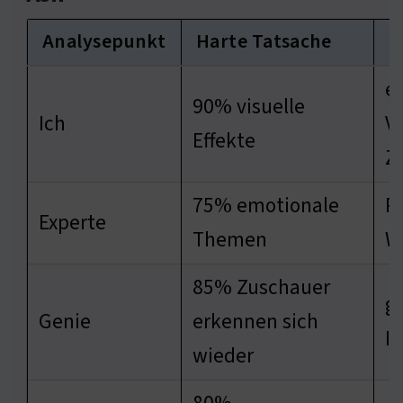
Analysepunkt
Harte Tatsache
E
e
90% visuelle
Ich
V
Effekte
Z
75% emotionale
R
Experte
Themen
W
85% Zuschauer
ge
Genie
erkennen sich
Id
wieder