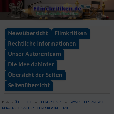
Skip
Filmekritiken.de
to
Täglisch aktuelle Filmkritiken
content
Newsübersicht
Filmkritiken
Rechtliche Informationen
Unser Autorenteam
Die Idee dahinter
Übersicht der Seiten
Seitenübersicht
ÜBERSICHT
FILMKRITIKEN
AVATAR: FIRE AND ASH –
▶
▶
Pfadleiste
KINOSTART, CAST UND FILM-CREW IM DETAIL