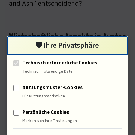
and Ash" entscheidend?
Wirtschaftliche Aspekte in Avatar
🛡️ Ihre Privatsphäre
Technisch erforderliche Cookies
Technisch notwendige Daten
Nutzungsmuster-Cookies
Für Nutzungsstatistiken
Die Produktion ist mit 400 Millionen
Persönliche Cookies
Merken sich Ihre Einstellungen
Dollar eine der teuersten. 80% der
Produktionskosten fließen in visuelle