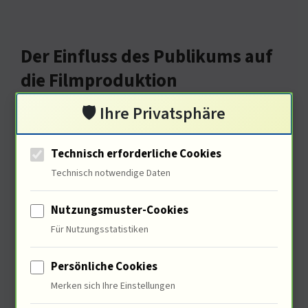
Der Einfluss des Publikums auf
die Filmproduktion
🛡️ Ihre Privatsphäre
Technisch erforderliche Cookies
Technisch notwendige Daten
Nutzungsmuster-Cookies
Für Nutzungsstatistiken
Ihre Rückmeldungen formen
Persönliche Cookies
zukünftige Projekte. 74% der
Merken sich Ihre Einstellungen