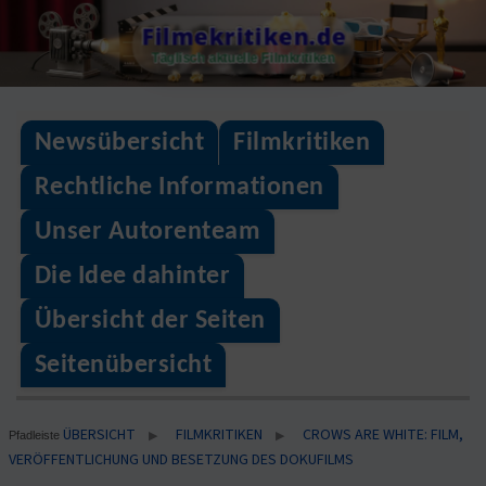
Skip
Filmekritiken.de
to
Täglisch aktuelle Filmkritiken
content
Newsübersicht
Filmkritiken
Rechtliche Informationen
Unser Autorenteam
Die Idee dahinter
Übersicht der Seiten
Seitenübersicht
ÜBERSICHT
FILMKRITIKEN
CROWS ARE WHITE: FILM,
▶
▶
Pfadleiste
VERÖFFENTLICHUNG UND BESETZUNG DES DOKUFILMS