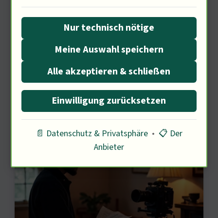
Filmemacher passen ihre Werke an das
Feedback an. Was macht einen
Nur technisch nötige
Dokumentarfilm für dich besonders?
Meine Auswahl speichern
Alle akzeptieren & schließen
Die Einzigartigkeit von
Einwilligung zurücksetzen
Dokumentarfilmen
📄 Datenschutz & Privatsphäre
•
📋 Der
Anbieter