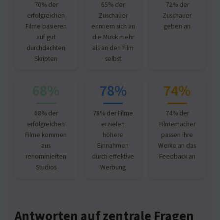
70% der
65% der
72% der
erfolgreichen
Zuschauer
Zuschauer
Filme basieren
erinnern sich an
geben an
auf gut
die Musik mehr
durchdachten
als an den Film
Skripten
selbst
68%
78%
74%
68% der
78% der Filme
74% der
erfolgreichen
erzielen
Filmemacher
Filme kommen
höhere
passen ihre
aus
Einnahmen
Werke an das
renommierten
durch effektive
Feedback an
Studios
Werbung
Antworten auf zentrale Fragen