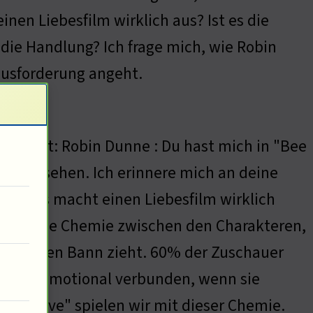
nen Liebesfilm wirklich aus? Ist es die
ie Handlung? Ich frage mich, wie Robin
ausforderung angeht.
 Dunne?
t gesagt: Robin Dunne : Du hast mich in "Bee
ve" gesehen. Ich erinnere mich an deine
 … Was macht einen Liebesfilm wirklich
Es ist die Chemie zwischen den Charakteren,
asin ihren Bann zieht. 60% der Zuschauer
n sich emotional verbunden, wenn sie
e My Love" spielen wir mit dieser Chemie.