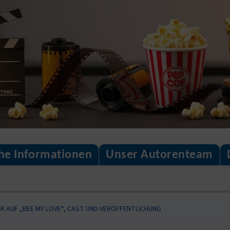
che Informationen
Unser Autorenteam
LICK AUF „BEE MY LOVE“, CAST UND VERÖFFENTLICHUNG