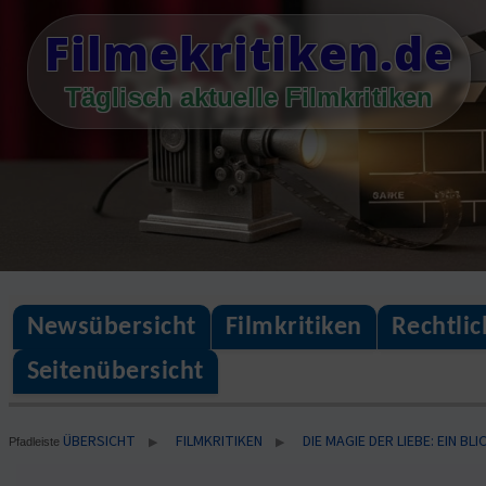
Skip
Filmekritiken.de
to
content
Täglisch aktuelle Filmkritiken
Newsübersicht
Filmkritiken
Rechtli
Seitenübersicht
ÜBERSICHT
FILMKRITIKEN
DIE MAGIE DER LIEBE: EIN B
▶
▶
Pfadleiste