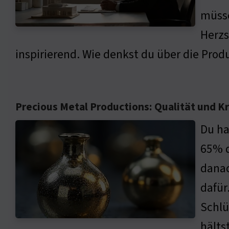
müsse
Herzs
inspirierend. Wie denkst du über die Prod
Precious Metal Productions: Qualität und Kr
Du ha
65% d
danac
dafür
Schlü
hälts