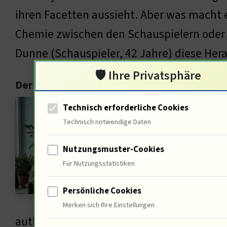
ihren Facetten aussieht. Aber was macht ei
Chemie zwischen den Schauspielern oder d
Dunne (Schauspieler, 42 Jahre) diese Her
🛡️ Ihre Privatsphäre
Der Blick hinter die Kulissen: Wer ist Robin
Direk
Technisch erforderliche Cookies
My Lo
Technisch notwendige Daten
Frage
Nutzungsmuster-Cookies
aus? 
Für Nutzungsstatistiken
die d
Persönliche Cookies
fühle
Merken sich Ihre Einstellungen
authentische Darstellungen sehen. In "Be