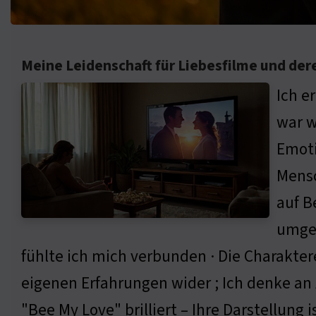
Meine Leidenschaft für Liebesfilme und dere
Ich e
war w
Emoti
Mensc
auf B
umge
fühlte ich mich verbunden · Die Charaktere
eigenen Erfahrungen wider ; Ich denke an A
"Bee My Love" brilliert – Ihre Darstellung i