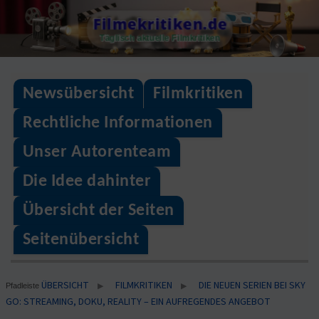
Skip
Filmekritiken.de
to
Täglisch aktuelle Filmkritiken
content
Newsübersicht
Filmkritiken
Rechtliche Informationen
Unser Autorenteam
Die Idee dahinter
Übersicht der Seiten
Seitenübersicht
ÜBERSICHT
FILMKRITIKEN
DIE NEUEN SERIEN BEI SKY
▶
▶
Pfadleiste
GO: STREAMING, DOKU, REALITY – EIN AUFREGENDES ANGEBOT