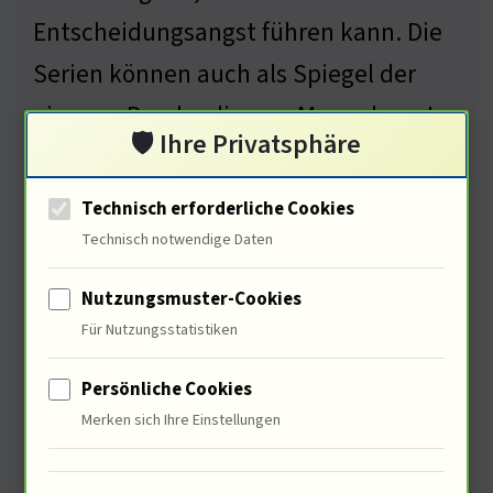
Entscheidungsangst führen kann. Die
Serien können auch als Spiegel der
eigenen Psyche dienen. Man erkennt
🛡️ Ihre Privatsphäre
sich in Charakteren wieder. Doch führt
diese Identifikation nicht auch zu
Technisch erforderliche Cookies
einer verzerrten Selbstwahrnehmung?
Technisch notwendige Daten
Nutzungsmuster-Cookies
Für Nutzungsstatistiken
Ökonomische Aspekte des
Persönliche Cookies
Streaming-Marktes
Merken sich Ihre Einstellungen