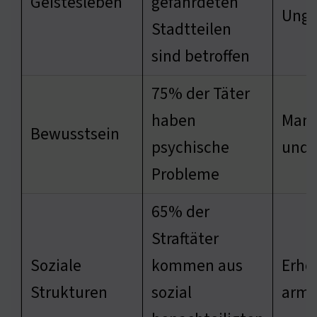
Geistesleben
gefährdeten
Ungl
Stadtteilen
sind betroffen
75% der Täter
haben
Mang
Bewusstsein
psychische
und 
Probleme
65% der
Straftäter
Soziale
kommen aus
Erhöh
Strukturen
sozial
arme