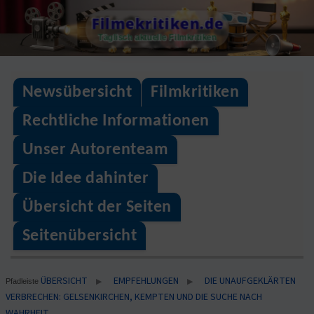
Skip
Filmekritiken.de
to
Täglisch aktuelle Filmkritiken
content
Newsübersicht
Filmkritiken
Rechtliche Informationen
Unser Autorenteam
Die Idee dahinter
Übersicht der Seiten
Seitenübersicht
ÜBERSICHT
EMPFEHLUNGEN
DIE UNAUFGEKLÄRTEN
▶
▶
Pfadleiste
VERBRECHEN: GELSENKIRCHEN, KEMPTEN UND DIE SUCHE NACH
WAHRHEIT