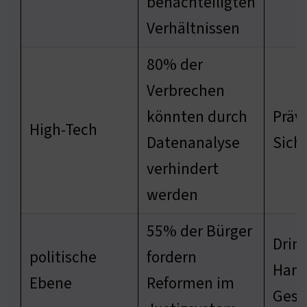
benachteiligten
Verhältnissen
80% der
Verbrechen
könnten durch
Präv
High-Tech
Datenanalyse
Sich
verhindert
werden
55% der Bürger
Drin
politische
fordern
Hand
Ebene
Reformen im
Gese