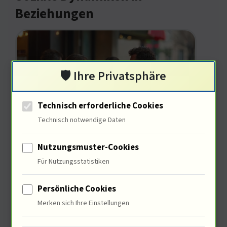
Beziehungen
🛡️ Ihre Privatsphäre
Technisch erforderliche Cookies
Technisch notwendige Daten
Walter ist Teil eines sozialen Gefüges,
Nutzungsmuster-Cookies
das seine Entscheidungen beeinflusst.
Für Nutzungsstatistiken
48% der Menschen spüren den Druck,
Persönliche Cookies
gesellschaftlichen Normen zu
Merken sich Ihre Einstellungen
entsprechen. Der Film illustriert, wie