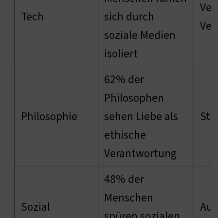
Ver
Tech
sich durch
Ver
soziale Medien
isoliert
62% der
Philosophen
Philosophie
sehen Liebe als
Stä
ethische
Verantwortung
48% der
Menschen
Sozial
Aut
spüren sozialen