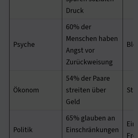
Druck
60% der
Menschen haben
Psyche
Blo
Angst vor
Zurückweisung
54% der Paare
Ökonom
streiten über
Str
Geld
65% glauben an
Ein
Politik
Einschränkungen
Fre