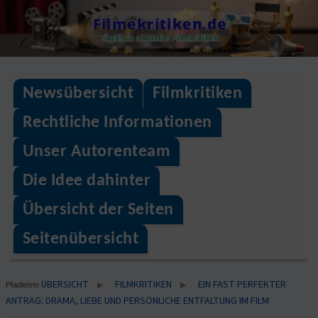
Skip
Filmekritiken.de
to
Täglisch aktuelle Filmkritiken
content
Newsübersicht
Filmkritiken
Rechtliche Informationen
Unser Autorenteam
Die Idee dahinter
Übersicht der Seiten
Seitenübersicht
ÜBERSICHT
FILMKRITIKEN
EIN FAST PERFEKTER
▶
▶
Pfadleiste
ANTRAG: DRAMA, LIEBE UND PERSÖNLICHE ENTFALTUNG IM FILM