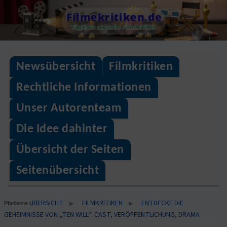
Skip
Filmekritiken.de
to
Täglisch aktuelle Filmkritiken
content
Newsübersicht
Filmkritiken
Rechtliche Informationen
Unser Autorenteam
Die Idee dahinter
Übersicht der Seiten
Seitenübersicht
ÜBERSICHT
FILMKRITIKEN
ENTDECKE DIE
▶
▶
Pfadleiste
GEHEIMNISSE VON „TEN WILL“: CAST, VERÖFFENTLICHUNG, DRAMA