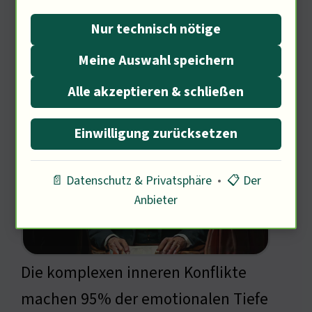
Nur technisch nötige
Meine Auswahl speichern
Psyche der Charaktere in "Ten
Alle akzeptieren & schließen
Will"
Einwilligung zurücksetzen
📄 Datenschutz & Privatsphäre
•
📋 Der
Anbieter
Die komplexen inneren Konflikte
machen 95% der emotionalen Tiefe