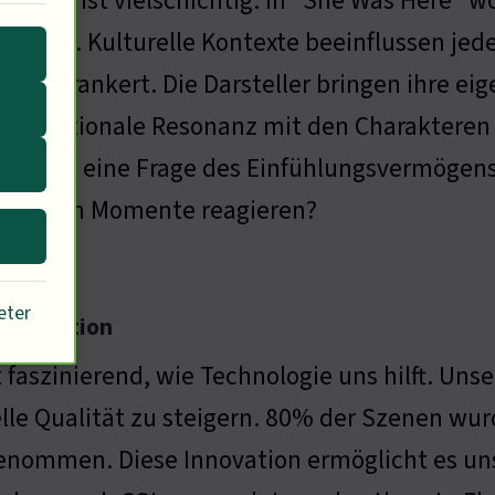
ntwort ist vielschichtig. In "She Was Here" w
ehmen. Kulturelle Kontexte beeinflussen jede
igenverankert. Die Darsteller bringen ihre e
n emotionale Resonanz mit den Charakteren g
lg. Es ist eine Frage des Einfühlungsvermögen
ionalen Momente reagieren?
eter
 Produktion
t faszinierend, wie Technologie uns hilft. U
elle Qualität zu steigern. 80% der Szenen w
enommen. Diese Innovation ermöglicht es uns,