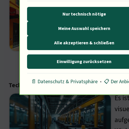
Die A
mitn
Nur technisch nötige
heut
Meine Auswahl speichern
habe
Erfo
Alle akzeptieren & schließen
emot
Einwilligung zurücksetzen
📄 Datenschutz & Privatsphäre
•
📋 Der Anbi
Technologische Herausforderungen bei der
Es is
visu
aufg