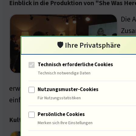
Einblick in die Produktion von "She Was Her
Die 
Zusa
Glück
🛡️ Ihre Privatsphäre
Entw
stam
Technisch erforderliche Cookies
Technisch notwendige Daten
Zusc
erwecken. Die Verknüpfung zwischen Darste
Nutzungsmuster-Cookies
Für Nutzungsstatistiken
einfangen?
Persönliche Cookies
Kulturelle Einflüsse auf "She Was Here"
Merken sich Ihre Einstellungen