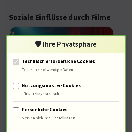
Soziale Einflüsse durch Filme
🛡️ Ihre Privatsphäre
Technisch erforderliche Cookies
Technisch notwendige Daten
Nutzungsmuster-Cookies
Sie bieten einen Einblick in
Für Nutzungsstatistiken
verschiedene Kulturen und
Persönliche Cookies
Lebensweisen. 68% der Zuschauer
Merken sich Ihre Einstellungen
geben an, dass Filme ihre Ansichten