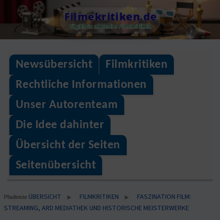
Skip
Filmekritiken.de
to
Täglisch aktuelle Filmkritiken
content
Newsübersicht
Filmkritiken
Rechtliche Informationen
Unser Autorenteam
Die Idee dahinter
Übersicht der Seiten
Seitenübersicht
ÜBERSICHT
FILMKRITIKEN
FASZINATION FILM:
▶
▶
Pfadleiste
STREAMING, ARD MEDIATHEK UND HISTORISCHE MEISTERWERKE