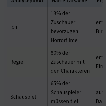
Analysepunkt
Harte Tatsache
Erg
13% der
Zuschauer
emo
Ich
bevorzugen
Bin
Horrorfilme
80% der
emo
Regie
Zuschauer mit
Ein
den Charakteren
65% der
Schauspieler
aut
Schauspiel
müssen tief
Dars