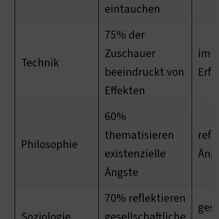
eintauchen
75% der
Zuschauer
imm
Technik
beeindruckt von
Erf
Effekten
60%
thematisieren
refl
Philosophie
existenzielle
Äng
Ängste
70% reflektieren
gese
Soziologie
gesellschaftliche