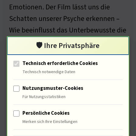
Emotionen. Der Film lässt uns die
Schatten unserer Psyche erkennen –
Wie beeinflusst das Unterbewusste die
Rezeption von Horror?
🛡️ Ihre Privatsphäre
Technisch erforderliche Cookies
Technisch notwendige Daten
Ökonomische Aspekte von
Horrorfilmen
Nutzungsmuster-Cookies
Für Nutzungsstatistiken
Persönliche Cookies
Merken sich Ihre Einstellungen