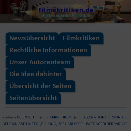
Skip
Filmekritiken.de
to
Täglisch aktuelle Filmkritiken
content
Newsübersicht
Filmkritiken
Rechtliche Informationen
Unser Autorenteam
Die Idee dahinter
Übersicht der Seiten
Seitenübersicht
ÜBERSICHT
FILMKRITIKEN
FASZINATION HORROR: DIE
▶
▶
Pfadleiste
GEHEIMNISSE HINTER „BOLONG, 309 HARI SEBELUM TRAGEDI BERDARAH“