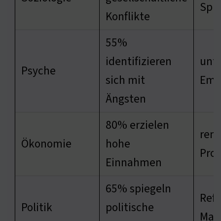
Spie
Konflikte
55%
identifizieren
unt
Psyche
sich mit
Emo
Ängsten
80% erzielen
rent
Ökonomie
hohe
Pro
Einnahmen
65% spiegeln
Refl
Politik
politische
Mac