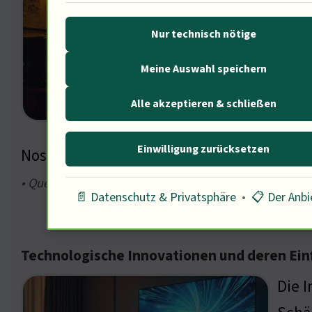
Rund
Nur technisch nötige
nich
Meine Auswahl speichern
Jahr
Parad
Alle akzeptieren & schließen
aber
Einwilligung zurücksetzen
Nostalgie in der heutigen Filmproduktion
• Quelle: Variety, Nostalgie im, S. 20
📄 Datenschutz & Privatsphäre
•
📋 Der Anbi
Technologische Innovationen und deren Einf
Die I