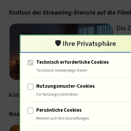
Einfluss der Streaming-Dienste auf die Film
Die 
Diens
🛡️ Ihre Privatsphäre
beei
Früh
Technisch erforderliche Cookies
Technisch notwendige Daten
Frei
jüng
Nutzungsmuster-Cookies
können wir sicherstellen, dass die Qualitä
Für Nutzungsstatistiken
Persönliche Cookies
Nostalgie in der Filmindustrie: Eine kulture
Merken sich Ihre Einstellungen
Die 