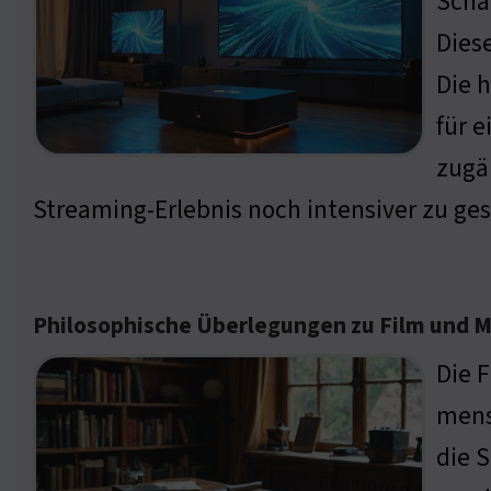
Schä
Diese
Die h
für 
zugä
Streaming-Erlebnis noch intensiver zu ges
Philosophische Überlegungen zu Film und 
Die F
mensc
die S