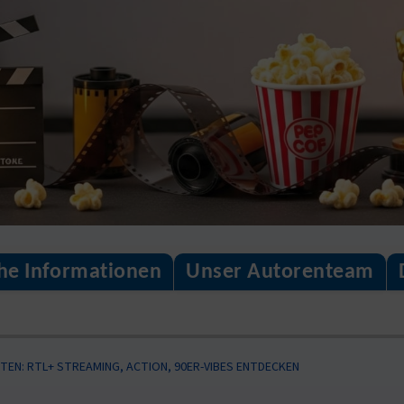
che Informationen
Unser Autorenteam
TEN: RTL+ STREAMING, ACTION, 90ER-VIBES ENTDECKEN