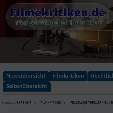
Skip
Filmekritiken.de
to
content
Täglisch aktuelle Filmkritiken
Newsübersicht
Filmkritiken
Rechtli
Seitenübersicht
ÜBERSICHT
FILMKRITIKEN
FESSELNDE THRILLER-NEUHEI
▶
▶
Pfadleiste