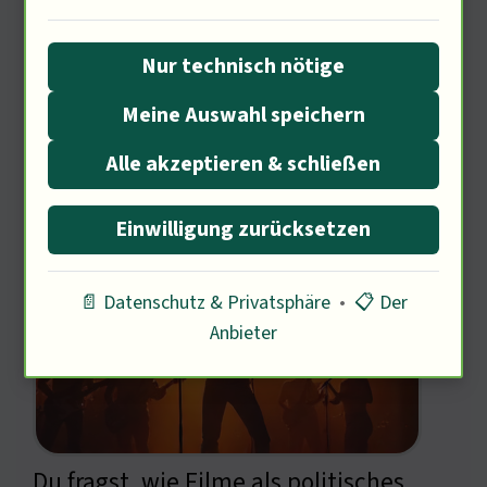
gesellschaftliche Themen
beeinflussen. Wie können Filme als
Nur technisch nötige
politisches Werkzeug dienen?
Meine Auswahl speichern
Alle akzeptieren & schließen
Die Kunst des Gesangs in Filmen
Einwilligung zurücksetzen
📄 Datenschutz & Privatsphäre
•
📋 Der
Anbieter
Du fragst, wie Filme als politisches