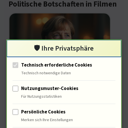
Politische Botschaften in Filmen
🛡️ Ihre Privatsphäre
Technisch erforderliche Cookies
Technisch notwendige Daten
Du hast nach der Rolle von Filmen in
der globalen Wirtschaft gefragt. Filme
Nutzungsmuster-Cookies
können politische Meinungen formen :
Für Nutzungsstatistiken
68% der Zuschauer geben an, dass
Persönliche Cookies
Filme ihre Sichtweise auf
Merken sich Ihre Einstellungen