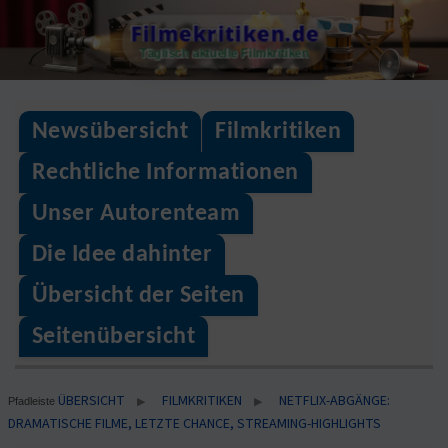
Skip
Filmekritiken.de
to
Täglisch aktuelle Filmkritiken
content
Newsübersicht
Filmkritiken
Rechtliche Informationen
Unser Autorenteam
Die Idee dahinter
Übersicht der Seiten
Seitenübersicht
ÜBERSICHT
FILMKRITIKEN
NETFLIX-ABGÄNGE:
▶
▶
Pfadleiste
DRAMATISCHE FILME, LETZTE CHANCE, STREAMING-HIGHLIGHTS