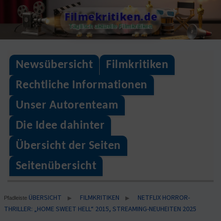
Skip
Filmekritiken.de
to
Täglisch aktuelle Filmkritiken
content
Newsübersicht
Filmkritiken
Rechtliche Informationen
Unser Autorenteam
Die Idee dahinter
Übersicht der Seiten
Seitenübersicht
ÜBERSICHT
FILMKRITIKEN
NETFLIX HORROR-
▶
▶
Pfadleiste
THRILLER: „HOME SWEET HELL“ 2015, STREAMING-NEUHEITEN 2025