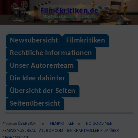
Skip
Filmekritiken.de
to
Täglisch aktuelle Filmkritiken
content
Newsübersicht
Filmkritiken
Rechtliche Informationen
Unser Autorenteam
Die Idee dahinter
Übersicht der Seiten
Seitenübersicht
ÜBERSICHT
FILMKRITIKEN
NO GOOD MEN:
▶
▶
Pfadleiste
FEMINISMUS, REALITÄT, ROMCOM – EIN KRAFTVOLLER FILM ÜBER
AFGHANISTAN