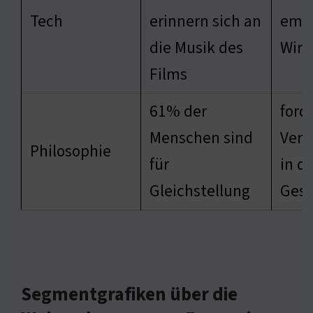
Tech
erinnern sich an
emot
die Musik des
Wirk
Films
61% der
ford
Menschen sind
Verä
Philosophie
für
in d
Gleichstellung
Gese
Segmentgrafiken über die