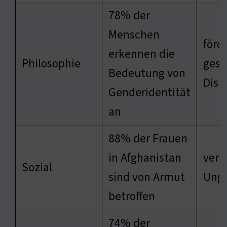
78% der
Menschen
förd
erkennen die
Philosophie
gese
Bedeutung von
Disk
Genderidentität
an
88% der Frauen
in Afghanistan
vers
Sozial
sind von Armut
Ungl
betroffen
74% der