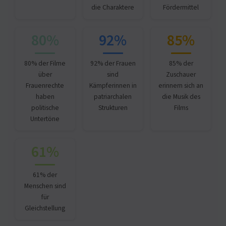
die Charaktere
Fördermittel
80%
92%
85%
80% der Filme
92% der Frauen
85% der
über
sind
Zuschauer
Frauenrechte
Kämpferinnen in
erinnern sich an
haben
patriarchalen
die Musik des
politische
Strukturen
Films
Untertöne
61%
61% der
Menschen sind
für
Gleichstellung