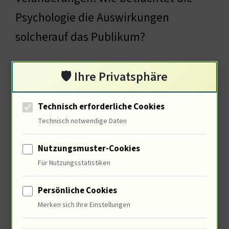
Psychologie die Auswirkungen
solcherauf das Publikum?
🛡️ Ihre Privatsphäre
Psychologische Auswirkungen
Technisch erforderliche Cookies
von Filmen auf das Publikum
Technisch notwendige Daten
Nutzungsmuster-Cookies
Für Nutzungsstatistiken
Persönliche Cookies
Merken sich Ihre Einstellungen