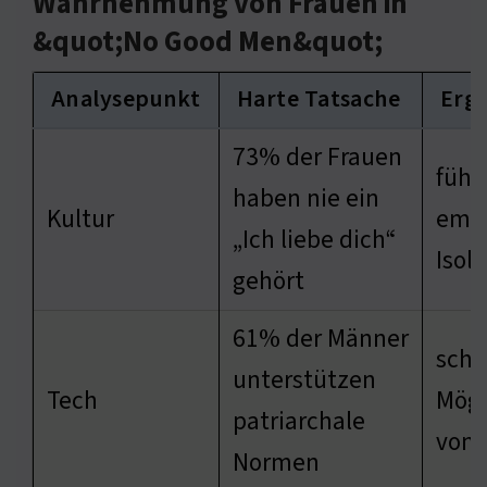
Wahrnehmung von Frauen in
&quot;No Good Men&quot;
Analysepunkt
Harte Tatsache
Erg
73% der Frauen
führ
haben nie ein
Kultur
emot
„Ich liebe dich“
Isol
gehört
61% der Männer
schr
unterstützen
Tech
Mögl
patriarchale
von 
Normen