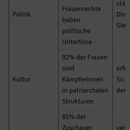
stär
Frauenrechte
Politik
Disk
haben
Glei
politische
Untertöne
92% der Frauen
sind
erfo
Kultur
Kämpferinnen
Sich
in patriarchalen
der 
Strukturen
85% der
Zuschauer
vers