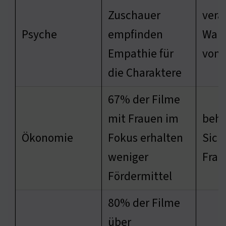
Zuschauer
verä
Psyche
empfinden
Wah
Empathie für
von 
die Charaktere
67% der Filme
mit Frauen im
behi
Ökonomie
Fokus erhalten
Sich
weniger
Frau
Fördermittel
80% der Filme
über