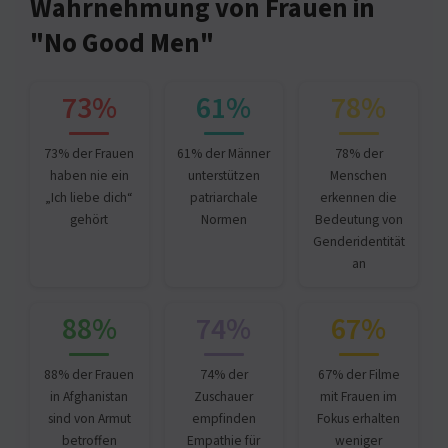
Wahrnehmung von Frauen in
"No Good Men"
73%
61%
78%
73% der Frauen
61% der Männer
78% der
haben nie ein
unterstützen
Menschen
„Ich liebe dich“
patriarchale
erkennen die
gehört
Normen
Bedeutung von
Genderidentität
an
88%
74%
67%
88% der Frauen
74% der
67% der Filme
in Afghanistan
Zuschauer
mit Frauen im
sind von Armut
empfinden
Fokus erhalten
betroffen
Empathie für
weniger