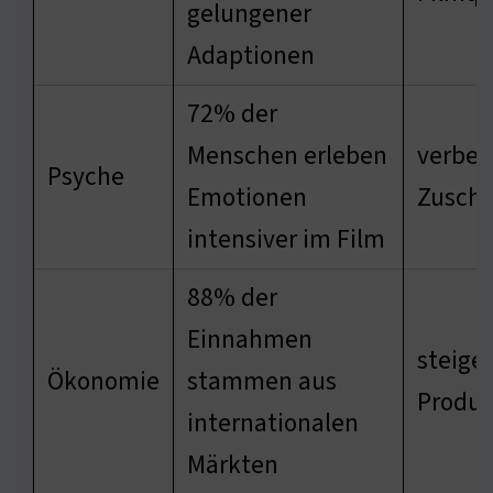
gelungener
Adaptionen
72% der
Menschen erleben
verbes
Psyche
Emotionen
Zusch
intensiver im Film
88% der
Einnahmen
steiger
Ökonomie
stammen aus
Produk
internationalen
Märkten