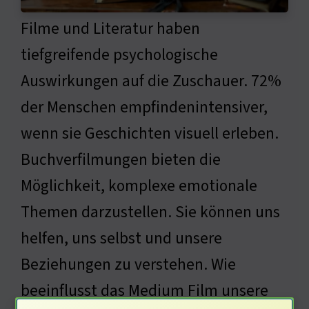
Filme und Literatur haben
tiefgreifende psychologische
Auswirkungen auf die Zuschauer. 72%
der Menschen empfindenintensiver,
wenn sie Geschichten visuell erleben.
Buchverfilmungen bieten die
Möglichkeit, komplexe emotionale
Themen darzustellen. Sie können uns
helfen, uns selbst und unsere
Beziehungen zu verstehen. Wie
beeinflusst das Medium Film unsere