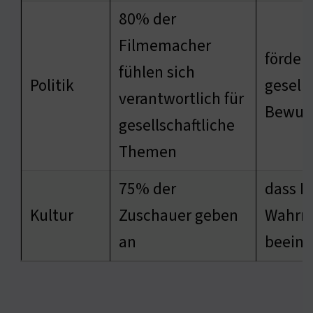
80% der
Filmemacher
fördert
fühlen sich
Politik
gesells
verantwortlich für
Bewuss
gesellschaftliche
Themen
75% der
dass M
Kultur
Zuschauer geben
Wahrn
an
beeinf