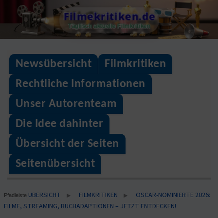
Skip
Filmekritiken.de
to
Täglisch aktuelle Filmkritiken
content
Newsübersicht
Filmkritiken
Rechtliche Informationen
Unser Autorenteam
Die Idee dahinter
Übersicht der Seiten
Seitenübersicht
ÜBERSICHT
FILMKRITIKEN
OSCAR-NOMINIERTE 2026:
▶
▶
Pfadleiste
FILME, STREAMING, BUCHADAPTIONEN – JETZT ENTDECKEN!