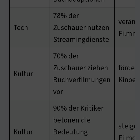
78% der
veränd
Tech
Zuschauer nutzen
Filmm
Streamingdienste
70% der
Zuschauer ziehen
förder
Kultur
Buchverfilmungen
Kinoer
vor
90% der Kritiker
betonen die
steiger
Kultur
Bedeutung
Filmqu