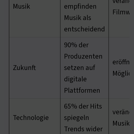
verände
Musik
empfinden
Filmw
Musik als
entscheidend
90% der
Produzenten
eröffn
Zukunft
setzen auf
Möglic
digitale
Plattformen
65% der Hits
verände
Technologie
spiegeln
Musiki
Trends wider