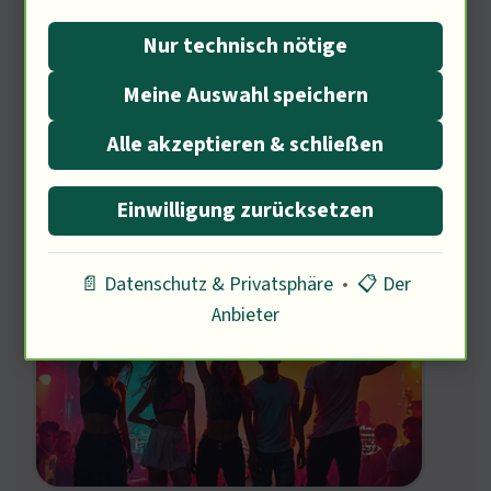
Film und Politik ist tief verwurzelt. Wie
Nur technisch nötige
beeinflussen kulturelle Trends die,
Meine Auswahl speichern
Lady Gaga (Sängerin, 37 Jahre)?
Alle akzeptieren & schließen
Einwilligung zurücksetzen
Kulturelle Trends und Musik
📄 Datenschutz & Privatsphäre
•
📋 Der
Anbieter