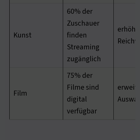
60% der
Zuschauer
erhöht
Kunst
finden
Reichw
Streaming
zugänglich
75% der
Filme sind
erweite
Film
digital
Auswah
verfügbar