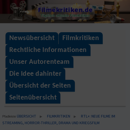
Skip
Filmekritiken.de
to
Täglisch aktuelle Filmkritiken
content
Newsübersicht
Filmkritiken
Rechtliche Informationen
Unser Autorenteam
Die Idee dahinter
Übersicht der Seiten
Seitenübersicht
ÜBERSICHT
FILMKRITIKEN
RTL+: NEUE FILME IM
▶
▶
Pfadleiste
STREAMING, HORROR-THRILLER, DRAMA UND KRIEGSFILM