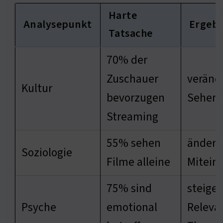
Harte
Analysepunkt
Ergebn
Tatsache
70% der
Zuschauer
veränd
Kultur
bevorzugen
Seherl
Streaming
55% sehen
ändert 
Soziologie
Filme alleine
Mitein
75% sind
steiger
Psyche
emotional
Releva