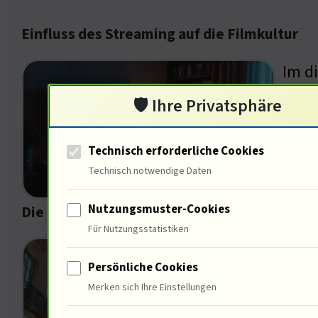
Einfluss des Streaming auf die Filmkultur
Im d
Komö
🛡️ Ihre Privatsphäre
Einf
Technisch erforderliche Cookies
Technisch notwendige Daten
Nutzungsmuster-Cookies
Die Rolle der Komödie in der Gesellschaft
Für Nutzungsstatistiken
In "
Persönliche Cookies
hint
Merken sich Ihre Einstellungen
Komö