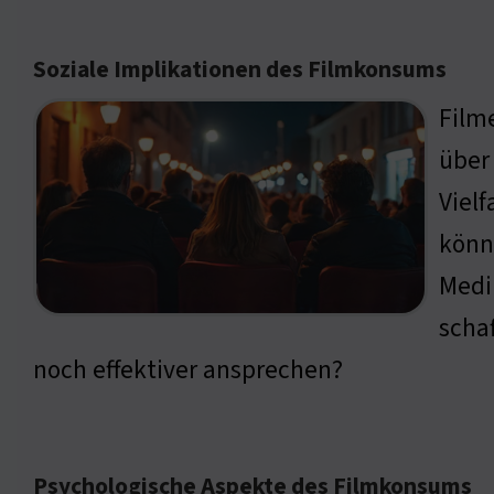
Soziale Implikationen des Filmkonsums
Filme
über 
Vielf
könn
Medi
scha
noch effektiver ansprechen?
Psychologische Aspekte des Filmkonsums