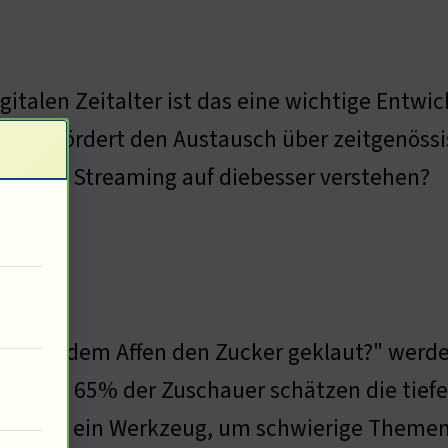
igitalen Zeitalter ist das eine wichtige Entw
dien fördert den Austausch über zeitgenöss
luss von Streaming auf diebesser verstehen?
Wer hat dem Affen den Zucker geklaut?" werde
erfragt : 65% der Zuschauer schätzen die tie
die ist ein Werkzeug, um schwierige Theme