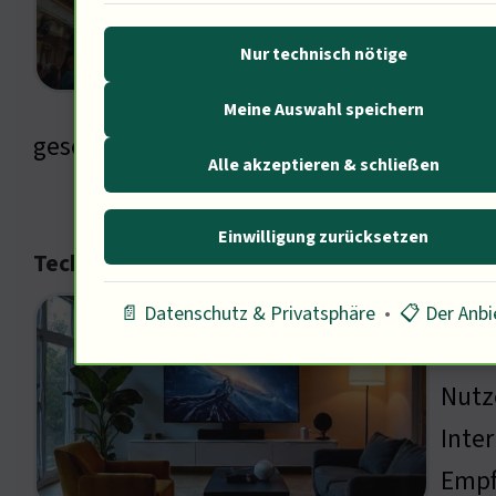
zu b
Nur technisch nötige
Regi
blei
Meine Auswahl speichern
gesellschaftlichen Botschaften in Komödi
Alle akzeptieren & schließen
Einwilligung zurücksetzen
Technologische Innovationen im Streaming
Stre
📄 Datenschutz & Privatsphäre
•
📋 Der Anbi
oder
Nutze
Inte
Empf