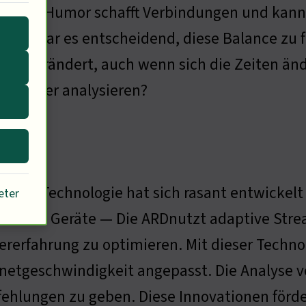
leiben. Humor schafft Verbindungen und kann
sseur war es entscheidend, diese Balance zu 
bt unverändert, auch wenn sich die Zeiten än
en besser analysieren?
aming-Technologie hat sich rasant entwickel
eter
 mobile Geräte — Die ARDnutzt adaptive Stre
rerfahrung zu optimieren. Mit dieser Technol
rnetgeschwindigkeit angepasst. Die Analyse vo
ehlungen zu geben. Diese Innovationen förd